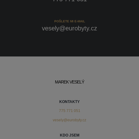
POŠLETE MI E-MAIL
vesely@eurobyty.cz
MAREK VESELÝ
KONTAKTY
775 771 051
vesely@eurobyty.cz
KDO JSEM