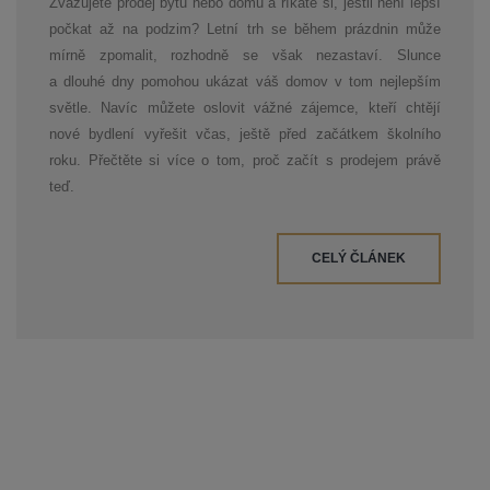
Zvažujete prodej bytu nebo domu a říkáte si, jestli není lepší
počkat až na podzim? Letní trh se během prázdnin může
mírně zpomalit, rozhodně se však nezastaví. Slunce
a dlouhé dny pomohou ukázat váš domov v tom nejlepším
světle. Navíc můžete oslovit vážné zájemce, kteří chtějí
nové bydlení vyřešit včas, ještě před začátkem školního
roku. Přečtěte si více o tom, proč začít s prodejem právě
teď.
CELÝ ČLÁNEK