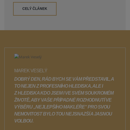
CELÝ ČLÁNEK
MAREK VESELÝ
DOBRÝ DEN, RÁD BYCH SE VÁM PŘEDSTAVIL, A
TO NEJEN Z PROFESNÍHO HLEDISKA, ALE I
Z HLEDISKA KDO JSEM I VE SVÉM SOUKROMÉM
ŽIVOTĚ, ABY VAŠE PŘÍPADNÉ ROZHODNUTÍ VE
VÝBĚRU
„NEJLEPŠÍHO MAKLÉŘE“
PRO SVOU
NEMOVITOST BYLO TOU NEJSNAZŠÍ A JASNOU
VOLBOU.