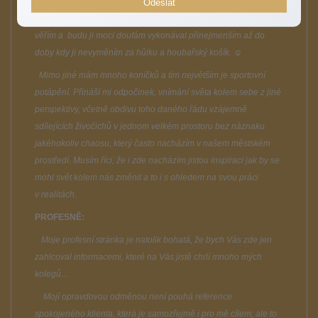
realitami je nejen mým koníčkem, který mě zcela naplňuje a je
Odeslat
mou obživou, ale je to i plná součást mého života, ve kterou
věřím a budu ji moci doufám vykonávat přinejmenším až do
doby kdy ji nevyměním za hůlku a houbařský košík.
☺
Mimo jiné mám mnoho koníčků a tím největším je sportovní
potápění. Přináší mi odpočinek, vnímání světa kolem sebe z jiné
perspektivy, včetně obdivu toho daného řádu vzájemně
sdílejících živočichů v jednom velkém prostoru bez náznaku
jakéhokoliv chaosu, který často nacházím v našem městském
prostředí. Musím říci, že i zde nacházím jistou inspiraci jak by se
mohl svět kolem nás změnit a to i s ohledem na svou práci
v realitách.
PROFESNĚ:
Moje profesní stránka je natolik bohatá, že bych Vás zde jen
zahlcoval informacemi, které na Vás jistě chrlí mnoho mých
kolegů…
Mojí opravdovou odměnou není pouhá reference
spokojeného klienta, která je samozřejmě i pro mě cílem, ale to