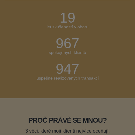
20
let zkušeností v oboru
1000+
spokojených klientů
980
úspěšně realizovaných transakcí
PROČ PRÁVĚ SE MNOU?
3 věci, které moji klienti nejvíce oceňují.