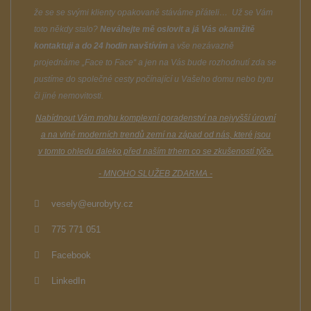
že se se svými klienty opakovaně stáváme přáteli… Už se Vám
toto někdy stalo?
Neváhejte mě oslovit a já Vás okamžitě
kontaktuji a do 24 hodin navštívím
a vše nezávazně
projednáme
„Face to Face“
a jen na Vás bude rozhodnutí zda se
pustíme do společné cesty počínající u Vašeho domu nebo bytu
či jiné nemovitosti.
Nabídnout Vám mohu komplexní poradenství na nejvyšší úrovní
a na vlně moderních trendů zemí na západ od nás, které jsou
v tomto ohledu daleko před naším trhem co se zkušeností týče.
- MNOHO SLUŽEB ZDARMA -
vesely@eurobyty.cz
775 771 051
Facebook
LinkedIn