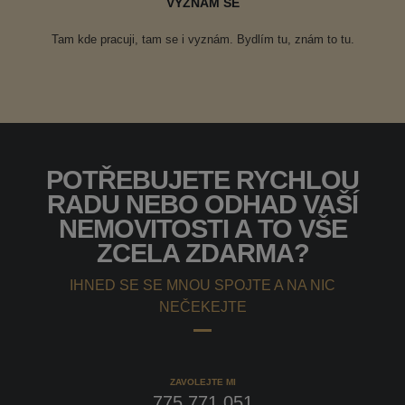
VYZNÁM SE
Tam kde pracuji, tam se i vyznám. Bydlím tu, znám to tu.
POTŘEBUJETE RYCHLOU
RADU NEBO ODHAD VAŠÍ
NEMOVITOSTI A TO VŠE
ZCELA ZDARMA?
IHNED SE SE MNOU SPOJTE A NA NIC
NEČEKEJTE
ZAVOLEJTE MI
775 771 051